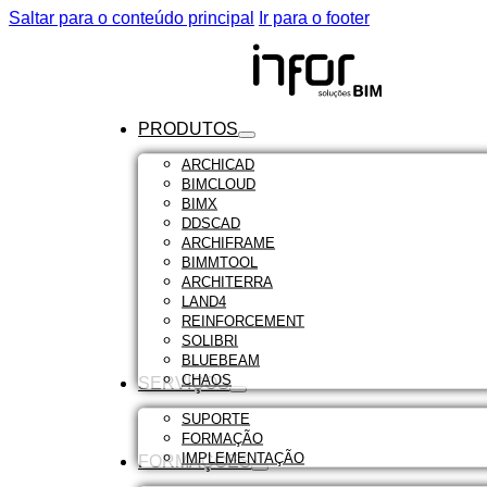
Saltar para o conteúdo principal
Ir para o footer
PRODUTOS
ARCHICAD
BIMCLOUD
BIMX
DDSCAD
ARCHIFRAME
BIMMTOOL
ARCHITERRA
LAND4
REINFORCEMENT
SOLIBRI
BLUEBEAM
CHAOS
SERVIÇOS
SUPORTE
FORMAÇÃO
IMPLEMENTAÇÃO
FORMAÇÕES