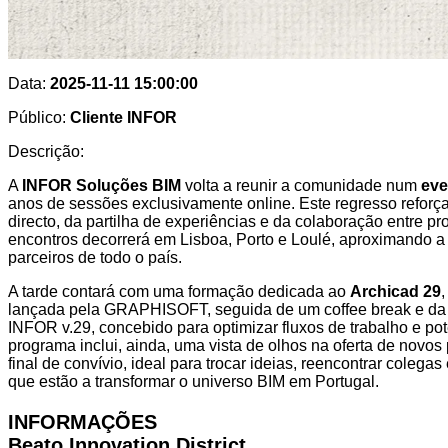
Data:
2025-11-11 15:00:00
Público:
Cliente INFOR
Descrição:
A
INFOR Soluções BIM
volta a reunir a comunidade num
eve
anos de sessões exclusivamente online. Este regresso reforça
directo, da partilha de experiências e da colaboração entre pro
encontros decorrerá em Lisboa, Porto e Loulé, aproximando a
parceiros de todo o país.
A tarde contará com uma formação dedicada ao
Archicad 29
lançada pela GRAPHISOFT, seguida de um coffee break e da
INFOR v.29, concebido para optimizar fluxos de trabalho e pot
programa inclui, ainda, uma vista de olhos na oferta de nov
final de convívio, ideal para trocar ideias, reencontrar colega
que estão a transformar o universo BIM em Portugal.
INFORMAÇÕES
Beato Innovation District