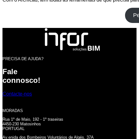
Pe
PRECISA DE AJUDA?
Fale
connosco!
Contacte-nos
MORADAS
Rua 1º de Maio, 192 - 1º traseiras
4450-230 Matosinhos
PORTUGAL
Av.enida dos Bombeiros Voluntários de Algés, 37A