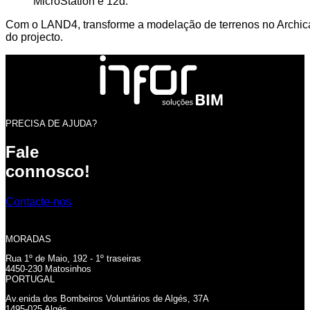
MicroStation e 12d.
Com o LAND4, transforme a modelação de terrenos no Archicad,
do projecto.
PRECISA DE AJUDA?
Fale
connosco!
Contacte-nos
MORADAS
Rua 1º de Maio, 192 - 1º traseiras
4450-230 Matosinhos
PORTUGAL
Av.enida dos Bombeiros Voluntários de Algés, 37A
1495-025 Algés