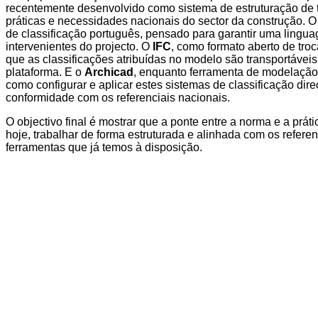
recentemente desenvolvido como sistema de estruturação de 
práticas e necessidades nacionais do sector da construção. 
de classificação português, pensado para garantir uma ling
intervenientes do projecto. O
IFC
, como formato aberto de tro
que as classificações atribuídas no modelo são transportáveis
plataforma. E o
Archicad
, enquanto ferramenta de modelação
como configurar e aplicar estes sistemas de classificação di
conformidade com os referenciais nacionais.
O objectivo final é mostrar que a ponte entre a norma e a práti
hoje, trabalhar de forma estruturada e alinhada com os referen
ferramentas que já temos à disposição.
PRECISA DE AJUDA?
Fale
connosco!
Contacte-nos