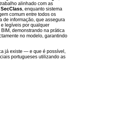
trabalho alinhado com as
O
SecClass
, enquanto sistema
uagem comum entre todos os
ca de informação, que assegura
 e legíveis por qualquer
 BIM, demonstrando na prática
rectamente no modelo, garantindo
ca já existe — e que é possível,
ciais portugueses utilizando as
Siga-nos em
MORADAS
Rua 1º de Maio, 192 - 1º traseiras
4450-230 Matosinhos
PORTUGAL
Av.enida dos Bombeiros Voluntários de Algés, 37A
1495-025 Algés