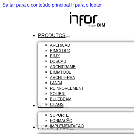
Saltar para o conteúdo principal
Ir para o footer
PRODUTOS
ARCHICAD
BIMCLOUD
BIMX
DDSCAD
ARCHIFRAME
BIMMTOOL
ARCHITERRA
LAND4
REINFORCEMENT
SOLIBRI
BLUEBEAM
CHAOS
SERVIÇOS
SUPORTE
FORMAÇÃO
IMPLEMENTAÇÃO
FORMAÇÕES