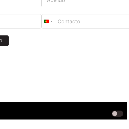
Portugal
+351
o