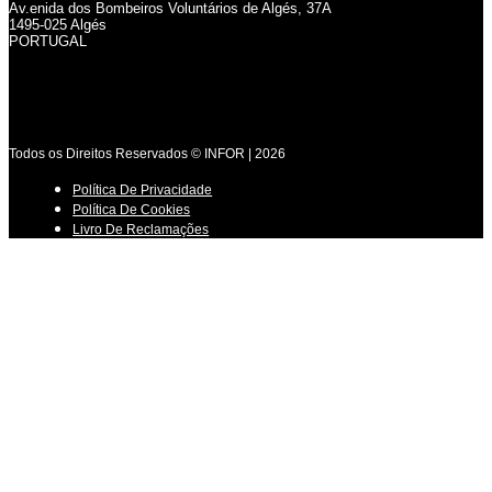
Av.enida dos Bombeiros Voluntários de Algés, 37A
1495-025 Algés
PORTUGAL
Todos os Direitos Reservados © INFOR | 2026
Política De Privacidade
Política De Cookies
Livro De Reclamações