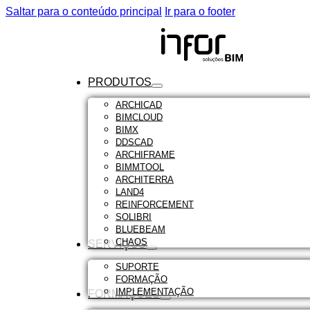
Saltar para o conteúdo principal
Ir para o footer
PRODUTOS
ARCHICAD
BIMCLOUD
BIMX
DDSCAD
ARCHIFRAME
BIMMTOOL
ARCHITERRA
LAND4
REINFORCEMENT
SOLIBRI
BLUEBEAM
CHAOS
SERVIÇOS
SUPORTE
FORMAÇÃO
IMPLEMENTAÇÃO
FORMAÇÕES