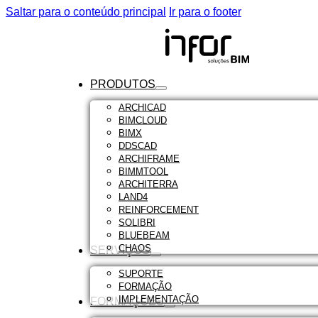
Saltar para o conteúdo principal
Ir para o footer
PRODUTOS
ARCHICAD
BIMCLOUD
BIMX
DDSCAD
ARCHIFRAME
BIMMTOOL
ARCHITERRA
LAND4
REINFORCEMENT
SOLIBRI
BLUEBEAM
CHAOS
SERVIÇOS
SUPORTE
FORMAÇÃO
IMPLEMENTAÇÃO
FORMAÇÕES