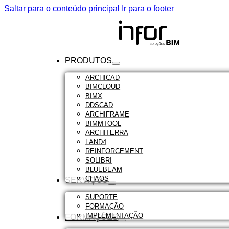
Saltar para o conteúdo principal
Ir para o footer
PRODUTOS
ARCHICAD
BIMCLOUD
BIMX
DDSCAD
ARCHIFRAME
BIMMTOOL
ARCHITERRA
LAND4
REINFORCEMENT
SOLIBRI
BLUEBEAM
CHAOS
SERVIÇOS
SUPORTE
FORMAÇÃO
IMPLEMENTAÇÃO
FORMAÇÕES