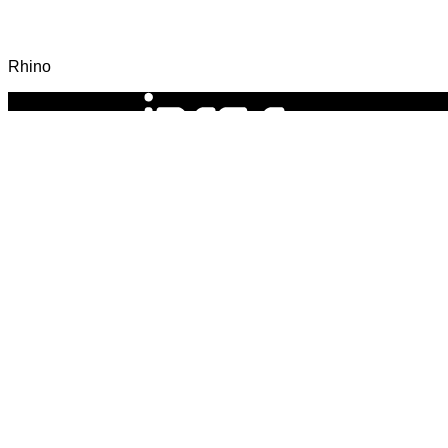
Rhino
PRECISA DE AJUDA?
Fale
connosco!
Contacte-nos
Todos os Direitos Reservados © INFOR | 2026