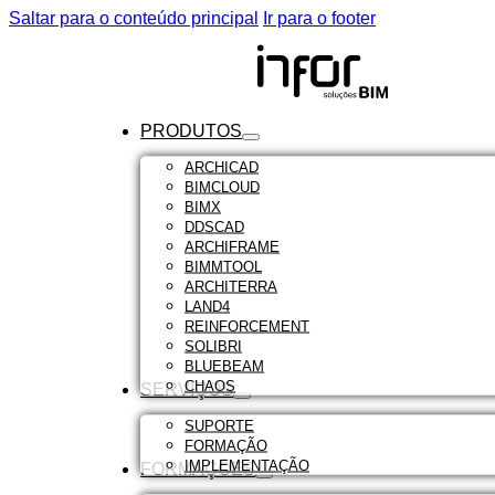
Saltar para o conteúdo principal
Ir para o footer
PRODUTOS
ARCHICAD
BIMCLOUD
BIMX
DDSCAD
ARCHIFRAME
BIMMTOOL
ARCHITERRA
LAND4
REINFORCEMENT
SOLIBRI
BLUEBEAM
CHAOS
SERVIÇOS
SUPORTE
FORMAÇÃO
IMPLEMENTAÇÃO
FORMAÇÕES