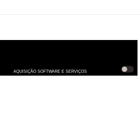
AQUISIÇÃO SOFTWARE E SERVIÇOS
(+351) 22 938 51 34
Chamada para rede fixa nacional
(+351) 21 053 43 57
Chamada para rede fixa nacional
(+351) 916 356 882
Chamada para rede móvel nacional
infor@infor.pt