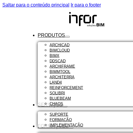
Saltar para o conteúdo principal
Ir para o footer
PRODUTOS
ARCHICAD
BIMCLOUD
BIMX
DDSCAD
ARCHIFRAME
BIMMTOOL
ARCHITERRA
LAND4
REINFORCEMENT
SOLIBRI
BLUEBEAM
CHAOS
SERVIÇOS
SUPORTE
FORMAÇÃO
IMPLEMENTAÇÃO
FORMAÇÕES