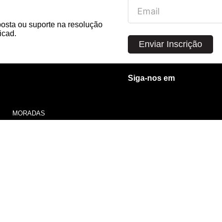
posta ou suporte na resolução
icad.
Enviar Inscrição
Siga-nos em
MORADAS
Rua 1º de Maio, 192 - 1º traseiras
4450-230 Matosinhos
PORTUGAL
Av.enida dos Bombeiros Voluntários de Algés, 37A
1495-025 Algés
PORTUGAL