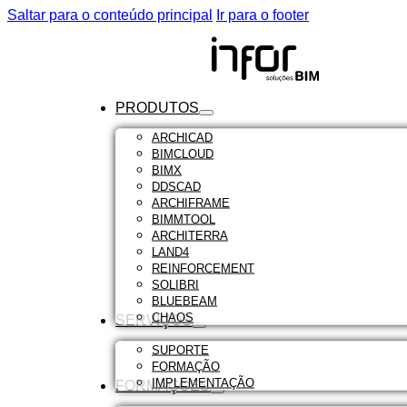
Saltar para o conteúdo principal
Ir para o footer
PRODUTOS
ARCHICAD
BIMCLOUD
BIMX
DDSCAD
ARCHIFRAME
BIMMTOOL
ARCHITERRA
LAND4
REINFORCEMENT
SOLIBRI
BLUEBEAM
CHAOS
SERVIÇOS
SUPORTE
FORMAÇÃO
IMPLEMENTAÇÃO
FORMAÇÕES